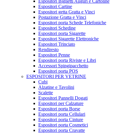
Espositori Biglietti Auguri e Cartoline
Espositori Cartine
Espositori getta Gratta e Vinci
Postazione Gratta e Vinci
Espositori porta Schede Telefoniche
Espositori Schedine
Espositori porta Sigarette
Espositori Sigarette Elettroniche
Espositori Trinciato
Rendiresto
Espositori Penne
Espositori porta Riviste e Libri
Accessori Spingipacchetto
Espositori porta POS
ESPOSITORI PER VETRINE
Cubi
Alzatine e Tavolini
Scalette
Espositori Pannelli Dogati
Espositori per Calzature
Espositori porta Borse
Espositori porta Cellulari
Espositori porta Cinture
Espositori porta Cosmetici
Espositori porta Cravatte