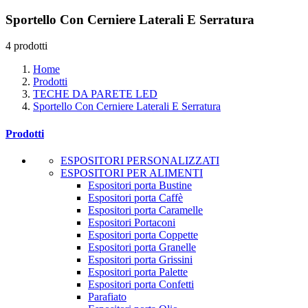
Sportello Con Cerniere Laterali E Serratura
4 prodotti
Home
Prodotti
TECHE DA PARETE LED
Sportello Con Cerniere Laterali E Serratura
Prodotti
ESPOSITORI PERSONALIZZATI
ESPOSITORI PER ALIMENTI
Espositori porta Bustine
Espositori porta Caffè
Espositori porta Caramelle
Espositori Portaconi
Espositori porta Coppette
Espositori porta Granelle
Espositori porta Grissini
Espositori porta Palette
Espositori porta Confetti
Parafiato