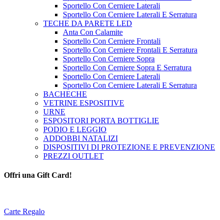
Sportello Con Cerniere Laterali
Sportello Con Cerniere Laterali E Serratura
TECHE DA PARETE LED
Anta Con Calamite
Sportello Con Cerniere Frontali
Sportello Con Cerniere Frontali E Serratura
Sportello Con Cerniere Sopra
Sportello Con Cerniere Sopra E Serratura
Sportello Con Cerniere Laterali
Sportello Con Cerniere Laterali E Serratura
BACHECHE
VETRINE ESPOSITIVE
URNE
ESPOSITORI PORTA BOTTIGLIE
PODIO E LEGGIO
ADDOBBI NATALIZI
DISPOSITIVI DI PROTEZIONE E PREVENZIONE
PREZZI OUTLET
Offri una Gift Card!
Carte Regalo