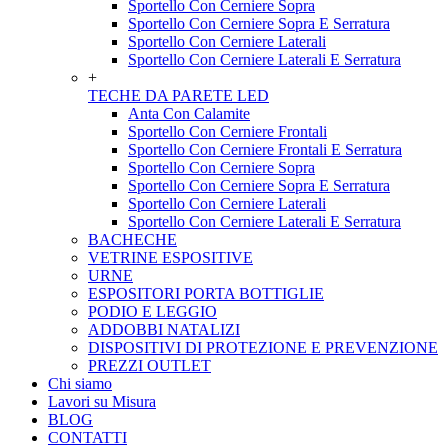
Sportello Con Cerniere Sopra
Sportello Con Cerniere Sopra E Serratura
Sportello Con Cerniere Laterali
Sportello Con Cerniere Laterali E Serratura
+
TECHE DA PARETE LED
Anta Con Calamite
Sportello Con Cerniere Frontali
Sportello Con Cerniere Frontali E Serratura
Sportello Con Cerniere Sopra
Sportello Con Cerniere Sopra E Serratura
Sportello Con Cerniere Laterali
Sportello Con Cerniere Laterali E Serratura
BACHECHE
VETRINE ESPOSITIVE
URNE
ESPOSITORI PORTA BOTTIGLIE
PODIO E LEGGIO
ADDOBBI NATALIZI
DISPOSITIVI DI PROTEZIONE E PREVENZIONE
PREZZI OUTLET
Chi siamo
Lavori su Misura
BLOG
CONTATTI