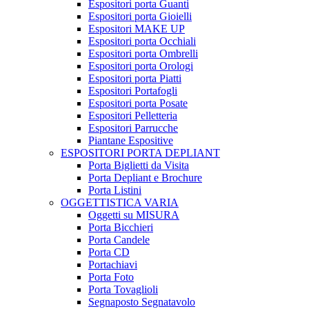
Espositori porta Guanti
Espositori porta Gioielli
Espositori MAKE UP
Espositori porta Occhiali
Espositori porta Ombrelli
Espositori porta Orologi
Espositori porta Piatti
Espositori Portafogli
Espositori porta Posate
Espositori Pelletteria
Espositori Parrucche
Piantane Espositive
ESPOSITORI PORTA DEPLIANT
Porta Biglietti da Visita
Porta Depliant e Brochure
Porta Listini
OGGETTISTICA VARIA
Oggetti su MISURA
Porta Bicchieri
Porta Candele
Porta CD
Portachiavi
Porta Foto
Porta Tovaglioli
Segnaposto Segnatavolo