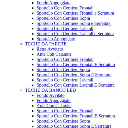
Fondo Appoggiato
Sportello Con Cerniere Frontali
Sportello Con Cerniere Frontali e Serratura
Sportello Con Cerniere Sopra
Sportello Con Cerniere Sopra e Serratura
Sportello Con Cerniere Laterali
Sportello Con Cerniere Laterali e Serratura
Sportello Appoggiato
TECHE DA PARETE
Retro Avvitato
Anta Con Calamite
Sportello Con Cerniere Frontali
Sportello Con Cerniere Frontali E Serratura
Sportello Con Cerniere Sopra
Sportello Con Cerniere Sopra E Serratura
Sportello Con Cerniere Laterali
Sportello Con Cerniere Laterali E Serratura
TECHE DA BANCO LED
Fondo Avvitato
Fondo Appoggiato
Anta Con Calamite
Sportello Con Cerniere Frontali
Sportello Con Cerniere Frontali E Serratura
Sportello Con Cerniere Sopra
Sportello Con Cerniere Sopra E Serratura