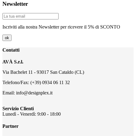
Newsletter
Iscriviti alla nostra Newsletter per ricevere il 5% di SCONTO
Contatti
AVÀ S.r.l.
Via Bachelet 11 - 93017 San Cataldo (CL)
Telefono/Fax: (+39) 0934 06 11 32
Email: info@designplex.it
Servizio Clienti
Lunedì - Venerdì: 9:00 - 18:00
Partner