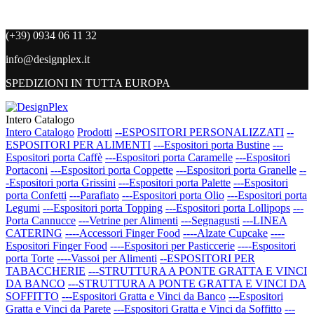
(+39) 0934 06 11 32
info@designplex.it
SPEDIZIONI IN TUTTA EUROPA
Intero Catalogo
Intero Catalogo
Prodotti
--ESPOSITORI PERSONALIZZATI
--
ESPOSITORI PER ALIMENTI
---Espositori porta Bustine
---
Espositori porta Caffè
---Espositori porta Caramelle
---Espositori
Portaconi
---Espositori porta Coppette
---Espositori porta Granelle
--
-Espositori porta Grissini
---Espositori porta Palette
---Espositori
porta Confetti
---Parafiato
---Espositori porta Olio
---Espositori porta
Legumi
---Espositori porta Topping
---Espositori porta Lollipops
---
Porta Cannucce
---Vetrine per Alimenti
---Segnagusti
---LINEA
CATERING
----Accessori Finger Food
----Alzate Cupcake
----
Espositori Finger Food
----Espositori per Pasticcerie
----Espositori
porta Torte
----Vassoi per Alimenti
--ESPOSITORI PER
TABACCHERIE
---STRUTTURA A PONTE GRATTA E VINCI
DA BANCO
---STRUTTURA A PONTE GRATTA E VINCI DA
SOFFITTO
---Espositori Gratta e Vinci da Banco
---Espositori
Gratta e Vinci da Parete
---Espositori Gratta e Vinci da Soffitto
---