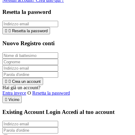
Nessun account? Crea uno qui ?
Resetta la password


Resetta la password
Nuovo Registro conti


Crea un account
Hai già un account?
Entra invece
O
Resetta la password

Vicino
Existing Account Login
Accedi al tuo account