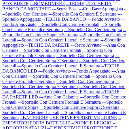
BOX BUSTE
---BOMBONIERE
--TECHE
--TECHE DA
BANCO DA MONTARE
---Senza Base
---Con Base Appoggiata
-
--Sportello Con Cerniere
---Sportello Con Cerniere E Serratura
---
Sportello Appoggiato
--TECHE DA BANCO
---Fondo Avvitato
---
Fondo Appoggiato
---Sportello Con Cerniere Frontali
---Sportello
Con Cerniere Frontali e Serratura
---Sportello Con Cerniere Sopra
--
-Sportello Con Cerniere Sopra e Serratura
---Sportello Con Cerniere
Laterali
---Sportello Con Cerniere Laterali e Serratura
---Sportello
Appoggiato
--TECHE DA PARETE
---Retro Avvitato
---Anta Con
Calamite
---Sportello Con Cerniere Frontali
---Sportello Con
Cerniere Frontali E Serratura
---Sportello Con Cerniere Sopra
---
Sportello Con Cerniere Sopra E Serratura
---Sportello Con Cerniere
Laterali
---Sportello Con Cerniere Laterali E Serratura
--TECHE
DA BANCO LED
---Fondo Avvitato
---Fondo Appoggiato
---Anta
Con Calamite
---Sportello Con Cerniere Frontali
---Sportello Con
Cerniere Frontali E Serratura
---Sportello Con Cerniere Sopra
---
Sportello Con Cerniere Sopra E Serratura
---Sportello Con Cerniere
Laterali
---Sportello Con Cerniere Laterali E Serratura
--TECHE
DA PARETE LED
---Anta Con Calamite
---Sportello Con Cerniere
Frontali
---Sportello Con Cerniere Frontali E Serratura
---Sportello
Con Cerniere Sopra
---Sportello Con Cerniere Sopra E Serratura
---
Sportello Con Cerniere Laterali
---Sportello Con Cerniere Laterali E
Serratura
--BACHECHE
--VETRINE ESPOSITIVE
--URNE
--
ESPOSITORI PORTA BOTTIGLIE
--PODIO E LEGGIO
--
ADDOBBI NATALIZI
--DISPOSITIVI DI PROTEZIONE E