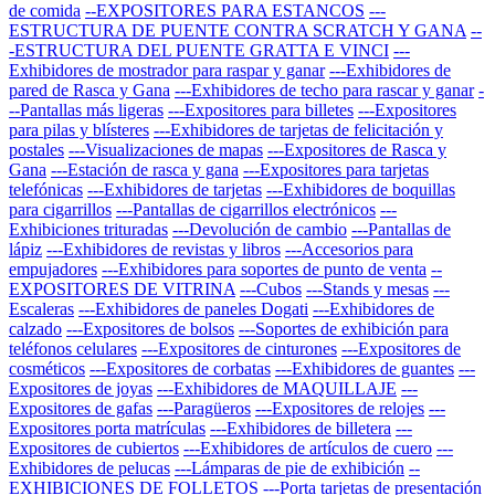
de comida
--EXPOSITORES PARA ESTANCOS
---
ESTRUCTURA DE PUENTE CONTRA SCRATCH Y GANA
--
-ESTRUCTURA DEL PUENTE GRATTA E VINCI
---
Exhibidores de mostrador para raspar y ganar
---Exhibidores de
pared de Rasca y Gana
---Exhibidores de techo para rascar y ganar
-
--Pantallas más ligeras
---Expositores para billetes
---Expositores
para pilas y blísteres
---Exhibidores de tarjetas de felicitación y
postales
---Visualizaciones de mapas
---Expositores de Rasca y
Gana
---Estación de rasca y gana
---Expositores para tarjetas
telefónicas
---Exhibidores de tarjetas
---Exhibidores de boquillas
para cigarrillos
---Pantallas de cigarrillos electrónicos
---
Exhibiciones trituradas
---Devolución de cambio
---Pantallas de
lápiz
---Exhibidores de revistas y libros
---Accesorios para
empujadores
---Exhibidores para soportes de punto de venta
--
EXPOSITORES DE VITRINA
---Cubos
---Stands y mesas
---
Escaleras
---Exhibidores de paneles Dogati
---Exhibidores de
calzado
---Expositores de bolsos
---Soportes de exhibición para
teléfonos celulares
---Expositores de cinturones
---Expositores de
cosméticos
---Expositores de corbatas
---Exhibidores de guantes
---
Expositores de joyas
---Exhibidores de MAQUILLAJE
---
Expositores de gafas
---Paragüeros
---Expositores de relojes
---
Expositores porta matrículas
---Exhibidores de billetera
---
Expositores de cubiertos
---Exhibidores de artículos de cuero
---
Exhibidores de pelucas
---Lámparas de pie de exhibición
--
EXHIBICIONES DE FOLLETOS
---Porta tarjetas de presentación