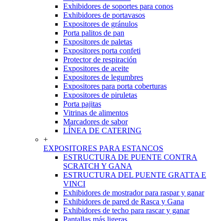
Exhibidores de soportes para conos
Exhibidores de portavasos
Expositores de gránulos
Porta palitos de pan
Expositores de paletas
Expositores porta confeti
Protector de respiración
Expositores de aceite
Expositores de legumbres
Expositores para porta coberturas
Expositores de piruletas
Porta pajitas
Vitrinas de alimentos
Marcadores de sabor
LÍNEA DE CATERING
+
EXPOSITORES PARA ESTANCOS
ESTRUCTURA DE PUENTE CONTRA
SCRATCH Y GANA
ESTRUCTURA DEL PUENTE GRATTA E
VINCI
Exhibidores de mostrador para raspar y ganar
Exhibidores de pared de Rasca y Gana
Exhibidores de techo para rascar y ganar
Pantallas más ligeras