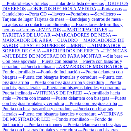
---Portafolletos y folletos
---Titular de la lista de precios
--OBJETOS
DIVERSOS
---OBJETOS HECHOS A MEDIDA
---Portavasos
---
Candelabro
---Porta CD
---llavero
---Portafotos
---Servilletero
---
Tarjetas de lugar Tarjetas de mesa
---Bandejas y centros de mesa -
no aptos para contacto con alimentos
---Expositores de tornillos y
pernos
---Carritos
--EVENTOS
---PARTICIPACIONES
---
TARJETAS DE LUGAR
---MARCADORES DE MESA
---
MARCADOR DE ÁREA
---CUADRO
---MARCADORES DE
SABOR
---PASTEL SUPERIOR
---MENÚ'
---ADMIRADOR
---
SOBRES DE CAJA
---RECUERDOS DE FIESTA
--TÉCNICAS
--MUEBLES DE MOSTRADOR PARA MONTAR
---Sin base
---
Con base apoyada
---Puerta con bisagras
---Puerta con bisagras y
cerradura
---Puerta inclinada
--ARMARIOS DE MOSTRADOR
---
Fondo atornillado
---Fondo de Inclinación
---Puerta delantera con
bisagras
---Puerta con bisagras frontales y cerradura
---Puerta con
bisagras arriba
---Puerta con bisagras arriba y cerradura
---Puerta
con bisagras laterales
---Puerta con bisagras laterales y cerradura
---
Puerta inclinada
--VITRINAS DE PARED
---Atornillado hacia
atrás
---Puerta con imanes
---Puerta delantera con bisagras
---Puerta
con bisagras frontales y cerradura
---Puerta con bisagras arriba
---
Puerta con bisagras arriba y cerradura
---Puerta con bisagras
laterales
---Puerta con bisagras laterales y cerradura
--VITRINAS
DE MOSTRADOR LED
---Fondo atornillado
---Fondo de
Inclinación
---Puerta con imanes
---Puerta delantera con bisagras
---
Puerta con bisagras frontales y cerradura
---Puerta con bisagras