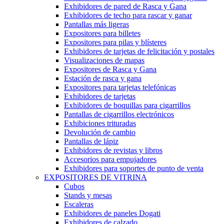
Exhibidores de pared de Rasca y Gana
Exhibidores de techo para rascar y ganar
Pantallas más ligeras
Expositores para billetes
Expositores para pilas y blísteres
Exhibidores de tarjetas de felicitación y postales
Visualizaciones de mapas
Expositores de Rasca y Gana
Estación de rasca y gana
Expositores para tarjetas telefónicas
Exhibidores de tarjetas
Exhibidores de boquillas para cigarrillos
Pantallas de cigarrillos electrónicos
Exhibiciones trituradas
Devolución de cambio
Pantallas de lápiz
Exhibidores de revistas y libros
Accesorios para empujadores
Exhibidores para soportes de punto de venta
EXPOSITORES DE VITRINA
Cubos
Stands y mesas
Escaleras
Exhibidores de paneles Dogati
Exhibidores de calzado