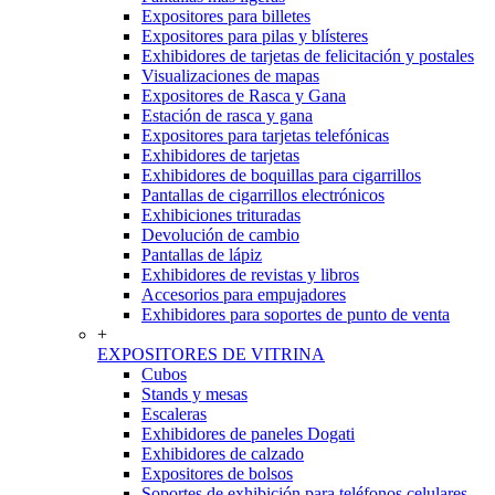
Expositores para billetes
Expositores para pilas y blísteres
Exhibidores de tarjetas de felicitación y postales
Visualizaciones de mapas
Expositores de Rasca y Gana
Estación de rasca y gana
Expositores para tarjetas telefónicas
Exhibidores de tarjetas
Exhibidores de boquillas para cigarrillos
Pantallas de cigarrillos electrónicos
Exhibiciones trituradas
Devolución de cambio
Pantallas de lápiz
Exhibidores de revistas y libros
Accesorios para empujadores
Exhibidores para soportes de punto de venta
+
EXPOSITORES DE VITRINA
Cubos
Stands y mesas
Escaleras
Exhibidores de paneles Dogati
Exhibidores de calzado
Expositores de bolsos
Soportes de exhibición para teléfonos celulares