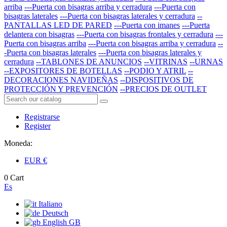
arriba
---Puerta con bisagras arriba y cerradura
---Puerta con
bisagras laterales
---Puerta con bisagras laterales y cerradura
--
PANTALLAS LED DE PARED
---Puerta con imanes
---Puerta
delantera con bisagras
---Puerta con bisagras frontales y cerradura
---
Puerta con bisagras arriba
---Puerta con bisagras arriba y cerradura
--
-Puerta con bisagras laterales
---Puerta con bisagras laterales y
cerradura
--TABLONES DE ANUNCIOS
--VITRINAS
--URNAS
--EXPOSITORES DE BOTELLAS
--PODIO Y ATRIL
--
DECORACIONES NAVIDEÑAS
--DISPOSITIVOS DE
PROTECCIÓN Y PREVENCIÓN
--PRECIOS DE OUTLET
Registrarse
Register
Moneda:
EUR
€
0
Cart
Es
Italiano
Deutsch
English GB