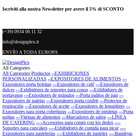
Iscriviti alla nostra Newsletter per avere il 5% di SCONTO
(+39) 0934 06 11 32
info@designplex.it
ENVÍO A TODA EUROPA
All Categories
All Categories
Productos
--EXHIBICIONES
PERSONALIZADAS
--EXPOSITORES DE ALIMENTOS
---
Expositores porta bolsitas
---Expositores de café
---Expositores de
dulces
---Exhibidores de soportes para conos
---Exhibidores de
portavasos
---Expositores de gránulos
---Porta palitos de pan
---
Expositores de paletas
---Expositores porta confeti
---Protector de
respiración
---Expositores de aceite
---Expositores de legumbres
---
Expositores para porta coberturas
---Expositores de piruletas
---Porta
pajitas
---Vitrinas de alimentos
---Marcadores de sabor
---LÍNEA
DE CATERING
----Accesorios para comer con los dedos
----
Soportes para cupcakes
----Exhibidores de comida para picar
----
Expositores para pastelerías
----Exhibidores de pasteles
----Bandejas