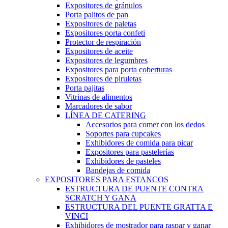
Expositores de gránulos
Porta palitos de pan
Expositores de paletas
Expositores porta confeti
Protector de respiración
Expositores de aceite
Expositores de legumbres
Expositores para porta coberturas
Expositores de piruletas
Porta pajitas
Vitrinas de alimentos
Marcadores de sabor
LÍNEA DE CATERING
Accesorios para comer con los dedos
Soportes para cupcakes
Exhibidores de comida para picar
Expositores para pastelerías
Exhibidores de pasteles
Bandejas de comida
EXPOSITORES PARA ESTANCOS
ESTRUCTURA DE PUENTE CONTRA
SCRATCH Y GANA
ESTRUCTURA DEL PUENTE GRATTA E
VINCI
Exhibidores de mostrador para raspar y ganar