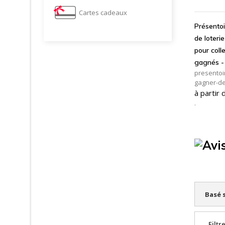
A
Cartes cadeaux
Présentoir
de loterie
pour colle
gagnés -
presentoir
20 x H4 
gagner-de
à partir
.
Basé 
Filtre