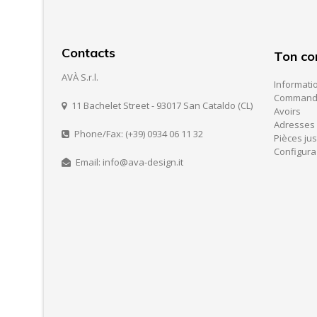
Contacts
Ton c
AVÀ S.r.l.
Informati
Command
11 Bachelet Street - 93017 San Cataldo (CL)
Avoirs
Adresses
Phone/Fax: (+39) 0934 06 11 32
Pièces jus
Configura
Email: info@ava-design.it