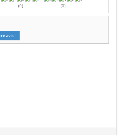
(0)
(0)
t
re avis !