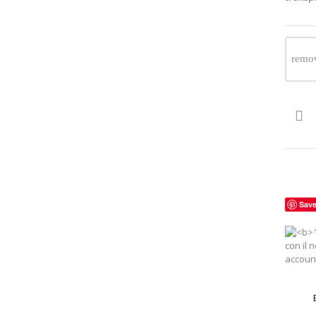

Sav
con il 
account