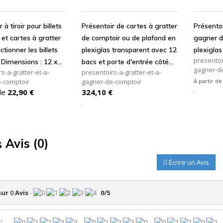
DD TO CART
ADD TO CART
A
 à tiroir pour billets
Présentoir de cartes à gratter
Présentoi
 et cartes à gratter
de comptoir ou de plafond en
gagner d
ctionner les billets
plexiglas transparent avec 12
plexiglas
presentoi
 Dimensions : 12 x
bacs et porte d'entrée côté
gagner-d
s-a-gratter-et-a-
presentoirs-a-gratter-et-a-
cm
commerçant - Dimensions :
-comptoir
gagner-de-comptoir
À partir d
37x17x H60 cm
.
Prix
Prix
 de
22,90 €
324,10 €
.
Avis
(0)
Écrire un Avis
sur
0
Avis
-
0
/
5
: