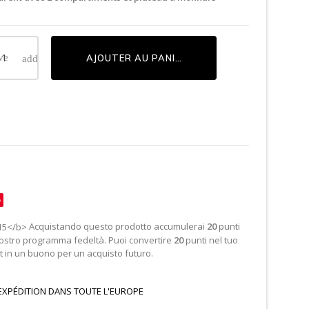
AJOUTER AU PANIER
e
Acquistando questo prodotto accumulerai
20
punti
nostro programma fedeltà. Puoi convertire
20
punti nel tuo
 in un buono per un acquisto futuro.
EXPÉDITION DANS TOUTE L'EUROPE