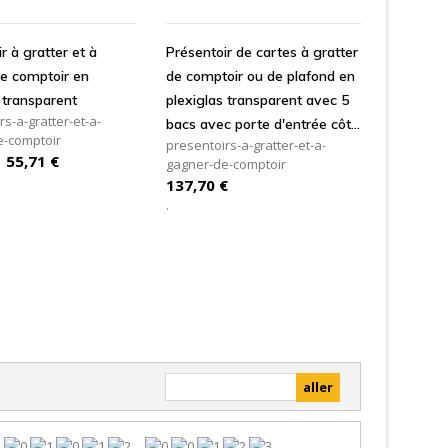
DD TO CART
ADD TO CART
r à gratter et à
Présentoir de cartes à gratter
e comptoir en
de comptoir ou de plafond en
 transparent
plexiglas transparent avec 5
rs-a-gratter-et-a-
bacs avec porte d'entrée côté
e-comptoir
presentoirs-a-gratter-et-a-
commerçant - Dimensions :
Prix
55,71 €
e
gagner-de-comptoir
14x17x H75 cm
Prix
137,70 €
.