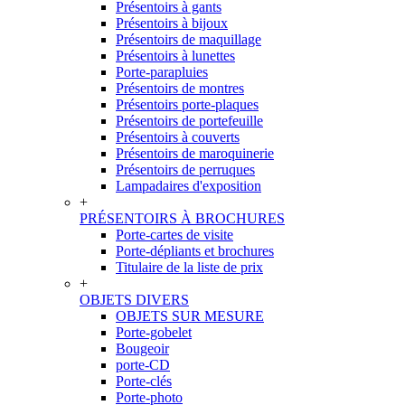
Présentoirs à gants
Présentoirs à bijoux
Présentoirs de maquillage
Présentoirs à lunettes
Porte-parapluies
Présentoirs de montres
Présentoirs porte-plaques
Présentoirs de portefeuille
Présentoirs à couverts
Présentoirs de maroquinerie
Présentoirs de perruques
Lampadaires d'exposition
+
PRÉSENTOIRS À BROCHURES
Porte-cartes de visite
Porte-dépliants et brochures
Titulaire de la liste de prix
+
OBJETS DIVERS
OBJETS SUR MESURE
Porte-gobelet
Bougeoir
porte-CD
Porte-clés
Porte-photo