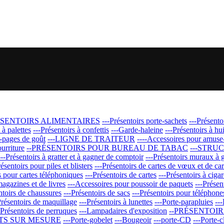
ÉSENTOIRS ALIMENTAIRES
---Présentoirs porte-sachets
---Présento
 à palettes
---Présentoirs à confettis
---Garde-haleine
---Présentoirs à hu
-pages de goût
---LIGNE DE TRAITEUR
----Accessoires pour amuse
ourriture
--PRÉSENTOIRS POUR BUREAU DE TABAC
---STRU
---Présentoirs à gratter et à gagner de comptoir
---Présentoirs muraux à g
résentoirs pour piles et blisters
---Présentoirs de cartes de vœux et de car
s pour cartes téléphoniques
---Présentoirs de cartes
---Présentoirs à cigar
magazines et de livres
---Accessoires pour poussoir de paquets
---Présen
ntoirs de chaussures
---Présentoirs de sacs
---Présentoirs pour téléphone
Présentoirs de maquillage
---Présentoirs à lunettes
---Porte-parapluies
--
-Présentoirs de perruques
---Lampadaires d'exposition
--PRÉSENTOI
ETS SUR MESURE
---Porte-gobelet
---Bougeoir
---porte-CD
---Porte-c