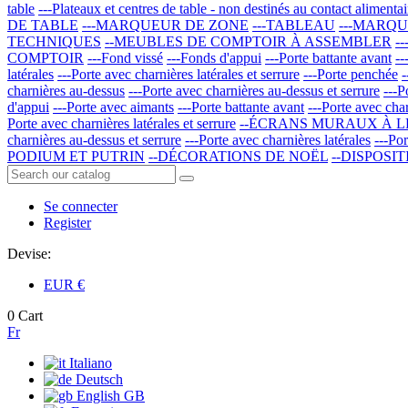
table
---Plateaux et centres de table - non destinés au contact alimentai
DE TABLE
---MARQUEUR DE ZONE
---TABLEAU
---MARQ
TECHNIQUES
--MEUBLES DE COMPTOIR À ASSEMBLER
--
COMPTOIR
---Fond vissé
---Fonds d'appui
---Porte battante avant
--
latérales
---Porte avec charnières latérales et serrure
---Porte penchée
charnières au-dessus
---Porte avec charnières au-dessus et serrure
---P
d'appui
---Porte avec aimants
---Porte battante avant
---Porte avec char
Porte avec charnières latérales et serrure
--ÉCRANS MURAUX À L
charnières au-dessus et serrure
---Porte avec charnières latérales
---Por
PODIUM ET PUTRIN
--DÉCORATIONS DE NOËL
--DISPOSI
Se connecter
Register
Devise:
EUR
€
0
Cart
Fr
Italiano
Deutsch
English GB