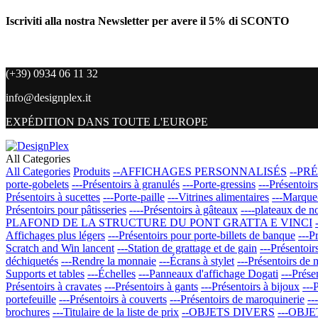
Iscriviti alla nostra Newsletter per avere il 5% di SCONTO
(+39) 0934 06 11 32
info@designplex.it
EXPÉDITION DANS TOUTE L'EUROPE
All Categories
All Categories
Produits
--AFFICHAGES PERSONNALISÉS
--PR
porte-gobelets
---Présentoirs à granulés
---Porte-gressins
---Présentoirs
Présentoirs à sucettes
---Porte-paille
---Vitrines alimentaires
---Marque
Présentoirs pour pâtisseries
----Présentoirs à gâteaux
----plateaux de n
PLAFOND DE LA STRUCTURE DU PONT GRATTA E VINCI
Affichages plus légers
---Présentoirs pour porte-billets de banque
---P
Scratch and Win lancent
---Station de grattage et de gain
---Présentoir
déchiquetés
---Rendre la monnaie
---Écrans à stylet
---Présentoirs de 
Supports et tables
---Échelles
---Panneaux d'affichage Dogati
---Prése
Présentoirs à cravates
---Présentoirs à gants
---Présentoirs à bijoux
---
portefeuille
---Présentoirs à couverts
---Présentoirs de maroquinerie
--
brochures
---Titulaire de la liste de prix
--OBJETS DIVERS
---OBJ