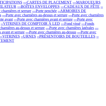
RTICIPATIONS
---CARTES DE PLACEMENT
---MARQUEURS
TILATEUR
---BOÎTES ENVELOPPES
---CADEAUX DE FÊTE
--
 charnières et serrure
---Porte penchée
--ARMOIRES DE
s
---Porte avec charnières au-dessus et serrure
---Porte avec charnières
nte avant
---Porte avec charnières avant et serrure
---Porte avec
--VITRINES DE COMPTOIR À LED
---Fond vissé
---Fonds
charnières au-dessus et serrure
---Porte avec charnières latérales
---
s avant et serrure
---Porte avec charnières au-dessus
---Porte avec
--VITRINES
--URNES
--PRÉSENTOIRS DE BOUTEILLES
--
RTEMENT