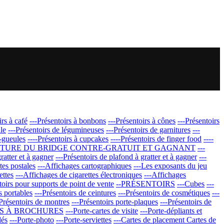
irs à café
---Présentoirs à bonbons
---Présentoirs à cônes
---Présentoirs
ile
---Présentoirs de légumineuses
---Présentoirs de garnitures
---
-gueules
----Présentoirs à cupcakes
----Présentoirs de finger food
----
CTURE DU BRIDGE CONTRE-GRATUIT ET GAGNANT
---
ratter et à gagner
---Présentoirs de plafond à gratter et à gagner
---
tes postales
---Affichages cartographiques
---Les exposants du jeu
ettes
---Affichages de cigarettes électroniques
---Affichages
toirs pour supports de point de vente
--PRÉSENTOIRS
---Cubes
---
s portables
---Présentoirs de ceintures
---Présentoirs de cosmétiques
---
-Présentoirs de montres
---Présentoirs porte-plaques
---Présentoirs de
RS À BROCHURES
---Porte-cartes de visite
---Porte-dépliants et
lés
---Porte-photo
---Porte-serviettes
---Cartes de placement Cartes de