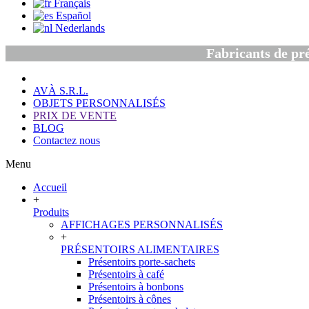
Français
Español
Nederlands
Fabricants de pré
AVÀ S.R.L.
OBJETS PERSONNALISÉS
PRIX DE VENTE
BLOG
Contactez nous
Menu
Accueil
+
Produits
AFFICHAGES PERSONNALISÉS
+
PRÉSENTOIRS ALIMENTAIRES
Présentoirs porte-sachets
Présentoirs à café
Présentoirs à bonbons
Présentoirs à cônes