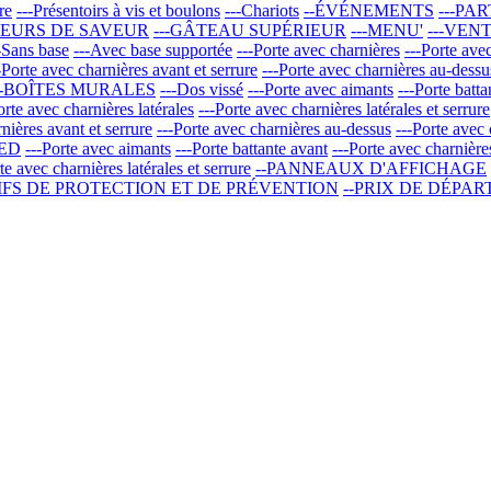
re
---Présentoirs à vis et boulons
---Chariots
--ÉVÉNEMENTS
---PA
UEURS DE SAVEUR
---GÂTEAU SUPÉRIEUR
---MENU'
---VEN
-Sans base
---Avec base supportée
---Porte avec charnières
---Porte avec
-Porte avec charnières avant et serrure
---Porte avec charnières au-dessu
--BOÎTES MURALES
---Dos vissé
---Porte avec aimants
---Porte batta
orte avec charnières latérales
---Porte avec charnières latérales et serrure
nières avant et serrure
---Porte avec charnières au-dessus
---Porte avec 
ED
---Porte avec aimants
---Porte battante avant
---Porte avec charnière
te avec charnières latérales et serrure
--PANNEAUX D'AFFICHAGE
TIFS DE PROTECTION ET DE PRÉVENTION
--PRIX DE DÉPA