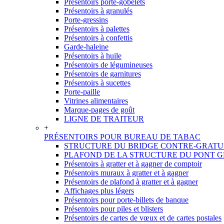
Présentoirs porte-gobelets
Présentoirs à granulés
Porte-gressins
Présentoirs à palettes
Présentoirs à confettis
Garde-haleine
Présentoirs à huile
Présentoirs de légumineuses
Présentoirs de garnitures
Présentoirs à sucettes
Porte-paille
Vitrines alimentaires
Marque-pages de goût
LIGNE DE TRAITEUR
+
PRÉSENTOIRS POUR BUREAU DE TABAC
STRUCTURE DU BRIDGE CONTRE-GRATU
PLAFOND DE LA STRUCTURE DU PONT GR
Présentoirs à gratter et à gagner de comptoir
Présentoirs muraux à gratter et à gagner
Présentoirs de plafond à gratter et à gagner
Affichages plus légers
Présentoirs pour porte-billets de banque
Présentoirs pour piles et blisters
Présentoirs de cartes de vœux et de cartes postales